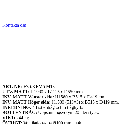
Kontakta oss
ART. NR:
F30-KEM5 M13
UTV. MÅTT:
H1980 x B1115 x D550 mm.
INV. MÅTT Vänster sida:
H1580 x B515 x D419 mm.
INV. MÅTT Höger sida:
H1580 (513×3) x B515 x D419 mm.
INREDNING:
4 Bottentråg och 6 tråghyllor.
BOTTENTRÅG:
Uppsamlingsvolym 20 liter styck.
VIKT:
244 kg
ÖVRIGT:
Ventilationsstos Ø100 mm. i tak