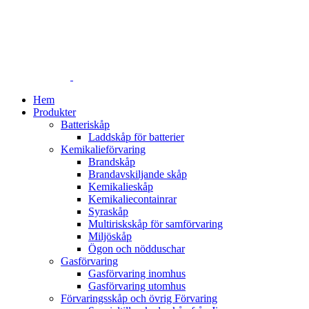
Hem
Produkter
Batteriskåp
Laddskåp för batterier
Kemikalieförvaring
Brandskåp
Brandavskiljande skåp
Kemikalieskåp
Kemikaliecontainrar
Syraskåp
Multiriskskåp för samförvaring
Miljöskåp
Ögon och nödduschar
Gasförvaring
Gasförvaring inomhus
Gasförvaring utomhus
Förvaringsskåp och övrig Förvaring