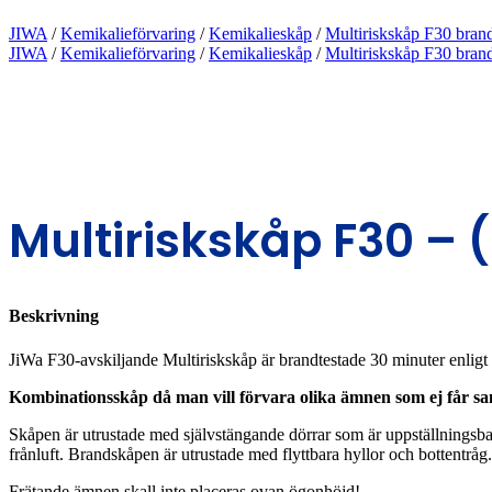
JIWA
/
Kemikalieförvaring
/
Kemikalieskåp
/
Multiriskskåp F30 bran
JIWA
/
Kemikalieförvaring
/
Kemikalieskåp
/
Multiriskskåp F30 bran
Multiriskskåp F30 – (
Beskrivning
JiWa F30-avskiljande Multiriskskåp är brandtestade 30 minuter enlig
Kombinationsskåp då man vill förvara olika ämnen som ej får sam
Skåpen är utrustade med självstängande dörrar som är uppställningsbar
frånluft. Brandskåpen är utrustade med flyttbara hyllor och bottentråg.
Frätande ämnen skall inte placeras ovan ögonhöjd!