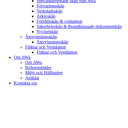
Specialtillverkade skåp från Jiwa
Förvaringsskåp
Verkstadsskåp
Arkivskåp
Förrådsskåp & containrar
Säkerhetsskåp & Brandklassade dokumentskåp
Nyckelskåp
Återvinningsskåp
Återvinningsskåp
Fläktar och Ventilation
Fläktar och Ventilation
Om JiWa
Om JiWa
Referensbilder
Miljö och Hållbarhet
Artiklar
Kontakta oss