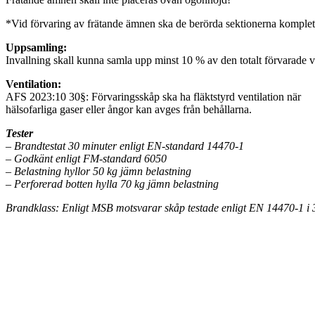
*Vid förvaring av frätande ämnen ska de berörda sektionerna kompletter
Uppsamling:
Invallning skall kunna samla upp minst 10 % av den totalt förvarade
Ventilation:
AFS 2023:10 30§: Förvaringsskåp ska ha fläktstyrd ventilation när
hälsofarliga gaser eller ångor kan avges från behållarna.
Tester
– Brandtestat 30 minuter enligt EN-standard 14470-1
– Godkänt enligt FM-standard 6050
– Belastning hyllor 50 kg jämn belastning
– Perforerad botten hylla 70 kg jämn belastning
Brandklass: Enligt MSB motsvarar skåp testade enligt EN 14470-1 i 3