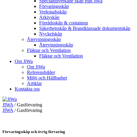
Specialtillverkade skåp från Jiwa
Förvaringsskåp
Verkstadsskåp
Arkivskåp
Förrådsskåp & containrar
Säkerhetsskåp & Brandklassade dokumentskåp
Nyckelskåp
Återvinningsskåp
Återvinningsskåp
Fläktar och Ventilation
Fläktar och Ventilation
Om JiWa
Om JiWa
Referensbilder
Miljö och Hållbarhet
Artiklar
Kontakta oss
JIWA
/
Gasförvaring
JIWA
/
Gasförvaring
Förvaringsskåp och övrig förvaring