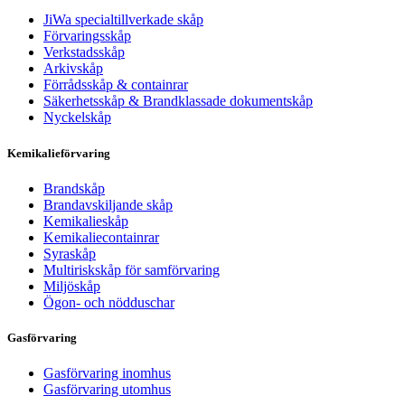
JiWa specialtillverkade skåp
Förvaringsskåp
Verkstadsskåp
Arkivskåp
Förrådsskåp & containrar
Säkerhetsskåp & Brandklassade dokumentskåp
Nyckelskåp
Kemikalieförvaring
Brandskåp
Brandavskiljande skåp
Kemikalieskåp
Kemikaliecontainrar
Syraskåp
Multiriskskåp för samförvaring
Miljöskåp
Ögon- och nödduschar
Gasförvaring
Gasförvaring inomhus
Gasförvaring utomhus