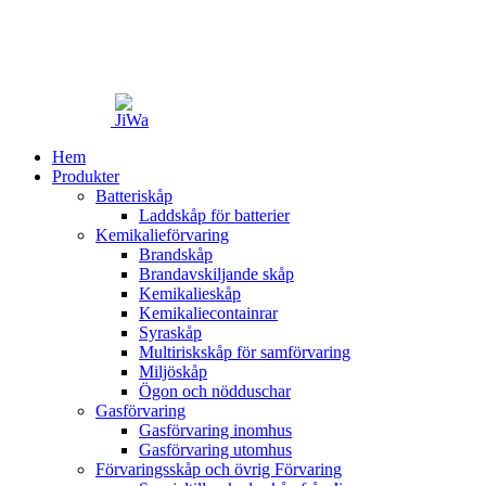
Hem
Produkter
Batteriskåp
Laddskåp för batterier
Kemikalieförvaring
Brandskåp
Brandavskiljande skåp
Kemikalieskåp
Kemikaliecontainrar
Syraskåp
Multiriskskåp för samförvaring
Miljöskåp
Ögon och nödduschar
Gasförvaring
Gasförvaring inomhus
Gasförvaring utomhus
Förvaringsskåp och övrig Förvaring