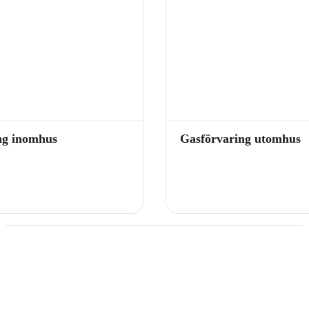
ng inomhus
Gasförvaring utomhus