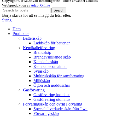
Copyright © JiWa Jinvall Inredningar AB - Sidan använder Cookies -
Webbproduktion av
Adapt Online
Search
Börja skriva för att se inlägg du letar efter.
Stäng
Hem
Produkter
Batteriskåp
Laddskåp för batterier
Kemikalieförvaring
Brandskåp
Brandavskiljande skåp
Kemikalieskåp
Kemikaliecontainrar
Syraskåp
Multiriskskåp för samförvaring
Miljöskåp
Ögon och nödduschar
Gasförvaring
Gasförvaring inomhus
Gasförvaring utomhus
Förvaringsskåp och övrig Förvaring
Specialtillverkade skåp från Jiwa
Förvaringsskåp