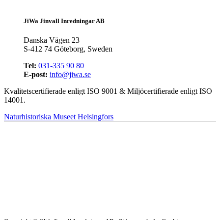
JiWa Jinvall Inredningar AB
Danska Vägen 23
S-412 74 Göteborg, Sweden
Tel:
031-335 90 80
E-post:
info@jiwa.se
Kvalitetscertifierade enligt ISO 9001 & Miljöcertifierade enligt ISO
14001.
Naturhistoriska Museet Helsingfors