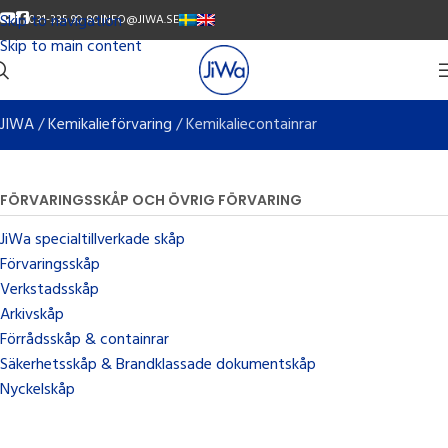
Skip to navigation
YOUTUBE
FACEBOOK
SVENSKA
ENGLISH
031-335 90 80
INFO@JIWA.SE
Skip to main content
JIWA
/
Kemikalieförvaring
/
Kemikaliecontainrar
FÖRVARINGSSKÅP OCH ÖVRIG FÖRVARING
JiWa specialtillverkade skåp
Förvaringsskåp
Verkstadsskåp
Arkivskåp
Förrådsskåp & containrar
Säkerhetsskåp & Brandklassade dokumentskåp
Nyckelskåp