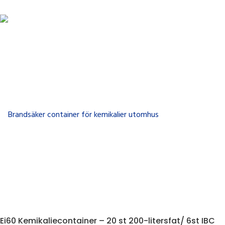
Ei60 Kemikaliecontainer – 20 st 200-litersfat/ 6st IBC