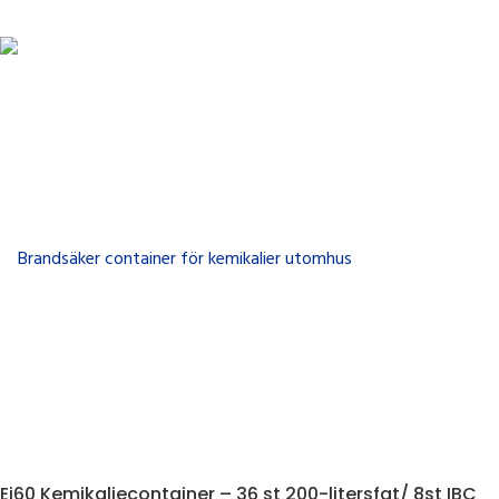
Ei60 Kemikaliecontainer – 36 st 200-litersfat/ 8st IBC