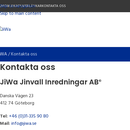
Skip to navigation
EM
OM JIWA
FILMER
LÄNKAR
KONTAKTA OSS
Skip to main content
IWA
/
Kontakta oss
Kontakta oss
JiWa Jinvall Inredningar AB
®
Danska Vägen 23
412 74 Göteborg
Tel:
+46 (0)31-335 90 80
Mail:
info@jiwa.se