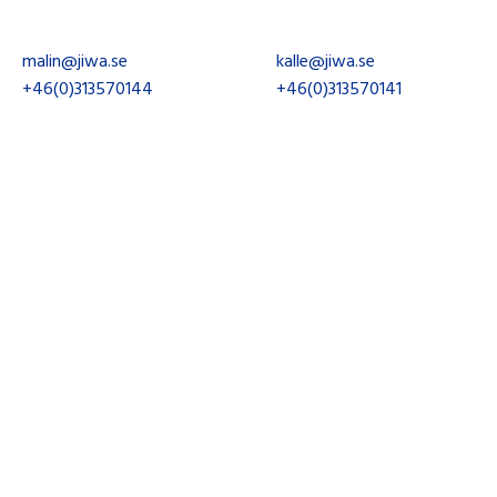
Malin Berglind
Kalle Gummesson
malin@jiwa.se
kalle@jiwa.se
+46(0)313570144
+46(0)313570141