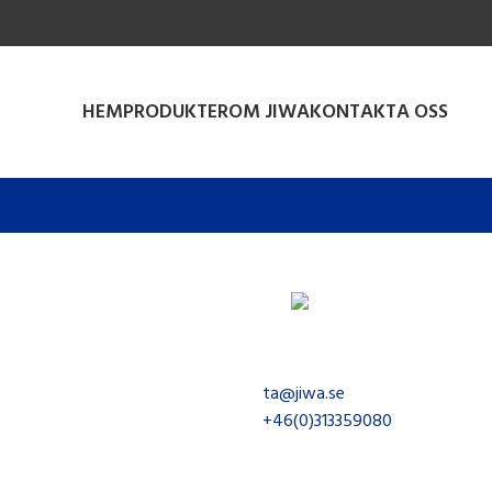
HEM
PRODUKTER
OM JIWA
KONTAKTA OSS
Torbjörn Andersson
ta@jiwa.se
+46(0)313359080