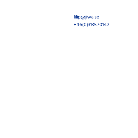
Filip Emanuelsson
filip@jiwa.se
+46(0)313570142