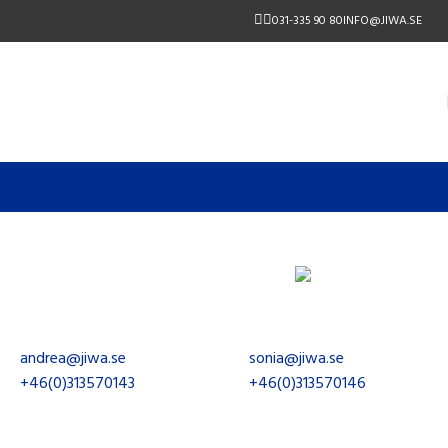
YOUTUBE
FACEBOOK
S
031-335 90 80
INFO@JIWA.SE
Andréa Sandin
Sonia Johanen
andrea@jiwa.se
sonia@jiwa.se
+46(0)313570143
+46(0)313570146