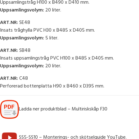
Uppsamlingstråg H100 x B490 x D410 mm.
Uppsamlingsvolym:
20 liter.
ART.NR:
SE48
Insats tråghylla PVC H30 x B485 x D405 mm.
Uppsamlingsvolym:
5 liter.
ART.NR:
SB48
Insats uppsamlingstråg PVC H100 x B485 x D405 mm.
Uppsamlingsvolym:
20 liter.
ART.NR:
C48
Perforerad bottenplatta H90 x B460 x D395 mm.
Ladda ner produktblad – Multiriskskåp F30
SS5-SS10 – Monterings- och skötselguide YouTube.