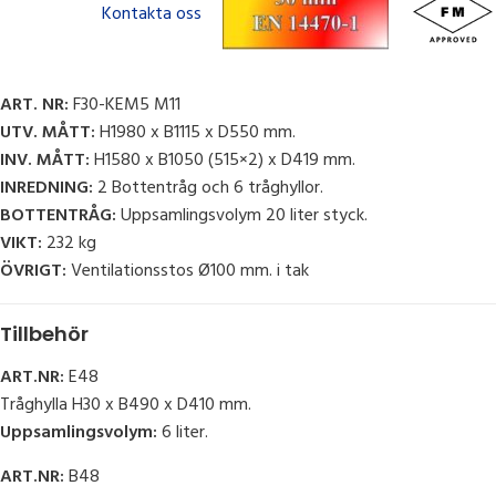
Kontakta oss
ART. NR:
F30-KEM5 M11
UTV. MÅTT:
H1980 x B1115 x D550 mm.
INV. MÅTT:
H1580 x B1050 (515×2) x D419 mm.
INREDNING:
2 Bottentråg och 6 tråghyllor.
BOTTENTRÅG:
Uppsamlingsvolym 20 liter styck.
VIKT:
232 kg
ÖVRIGT:
Ventilationsstos Ø100 mm. i tak
Tillbehör
ART.NR:
E48
Tråghylla H30 x B490 x D410 mm.
Uppsamlingsvolym:
6 liter.
ART.NR:
B48