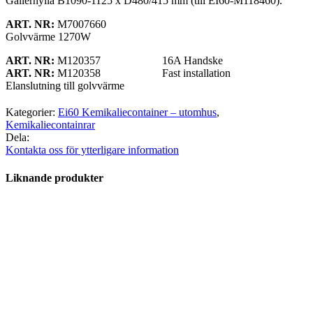
Gallerhylla B1090-1125 x D480/415 mm (till EI60-M118460).
ART. NR:
M7007660
Golvvärme 1270W
ART. NR:
M120357 16A Handske
ART. NR:
M120358 Fast installation
Elanslutning till golvvärme
Kategorier:
Ei60 Kemikaliecontainer – utomhus
,
Kemikaliecontainrar
Dela:
Kontakta oss för ytterligare information
Liknande produkter