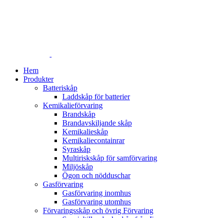
Hem
Produkter
Batteriskåp
Laddskåp för batterier
Kemikalieförvaring
Brandskåp
Brandavskiljande skåp
Kemikalieskåp
Kemikaliecontainrar
Syraskåp
Multiriskskåp för samförvaring
Miljöskåp
Ögon och nödduschar
Gasförvaring
Gasförvaring inomhus
Gasförvaring utomhus
Förvaringsskåp och övrig Förvaring