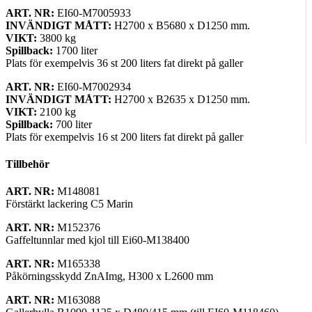
ART. NR:
EI60-M7005933
INVÄNDIGT MÅTT:
H2700 x B5680 x D1250 mm.
VIKT:
3800 kg
Spillback:
1700 liter
Plats för exempelvis 36 st 200 liters fat direkt på galler
ART. NR:
EI60-M7002934
INVÄNDIGT MÅTT:
H2700 x B2635 x D1250 mm.
VIKT:
2100 kg
Spillback:
700 liter
Plats för exempelvis 16 st 200 liters fat direkt på galler
Tillbehör
ART. NR:
M148081
Förstärkt lackering C5 Marin
ART. NR:
M152376
Gaffeltunnlar med kjol till Ei60-M138400
ART. NR:
M165338
Påkörningsskydd ZnAImg, H300 x L2600 mm
ART. NR:
M163088