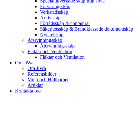
Specialtillverkade skåp från Jiwa
Förvaringsskåp
Verkstadsskåp
Arkivskåp
Förrådsskåp & containrar
Säkerhetsskåp & Brandklassade dokumentskåp
Nyckelskåp
Återvinningsskåp
Återvinningsskåp
Fläktar och Ventilation
Fläktar och Ventilation
Om JiWa
Om JiWa
Referensbilder
Miljö och Hållbarhet
Artiklar
Kontakta oss