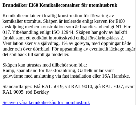
Brandsäker Ei60 Kemikaliecontainer för utomhusbruk
Kemikaliecontainer i kraftig konstruktion för förvaring av
kemikalier utomhus. Skåpen är isolerade enligt kraven för Ei60
avskiljning med en konstruktion som är brandtestad enligt NT Fire
017. Ytbehandling enligt ISO 12944. Skåpen har golv av halkfri
tårplåt samt ett godkänt inbrottsskydd enligt försäkringsklass 2.
Ventilation sker via självdrag, 1% av golvyta, med öppningar både
under och över dörrblad. För uppsamling av eventuellt läckage ingår
det spillback till samtliga modeller.
Skåpen kan utrustas med tillbehör som bl.a:
Ramp, spännband för flaskförankring, Gaffeltunnlar samt
golvvärme med anslutning via fast installation eller 16A Handske.
Standardfärger: Blå RAL 5019, vit RAL 9010, grå RAL 7037, svart
RAL 9005, röd Berkley
Se även våra kemikalieskåp för inomhusbruk