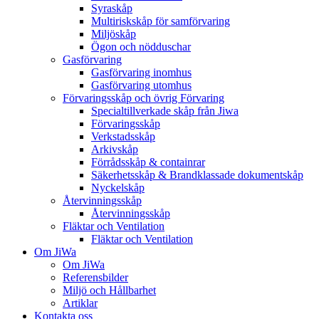
Syraskåp
Multiriskskåp för samförvaring
Miljöskåp
Ögon och nödduschar
Gasförvaring
Gasförvaring inomhus
Gasförvaring utomhus
Förvaringsskåp och övrig Förvaring
Specialtillverkade skåp från Jiwa
Förvaringsskåp
Verkstadsskåp
Arkivskåp
Förrådsskåp & containrar
Säkerhetsskåp & Brandklassade dokumentskåp
Nyckelskåp
Återvinningsskåp
Återvinningsskåp
Fläktar och Ventilation
Fläktar och Ventilation
Om JiWa
Om JiWa
Referensbilder
Miljö och Hållbarhet
Artiklar
Kontakta oss