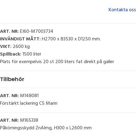
Kontakta oss
ART. NR:
EI60-M7003734
INVÄNDIGT MÅTT:
H2700 x B3530 x D1250 mm.
VIKT:
2600 kg
Spillback:
1500 liter
Plats för exempelvis 20 st 200 liters fat direkt på galler
Tillbehör
ART. NR:
M148081
Förstärkt lackering C5 Marin
ART. NR:
M165338
Påkörningsskydd ZnAImg, H300 x L2600 mm