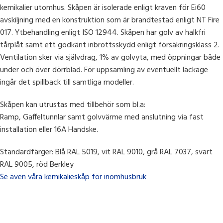
kemikalier utomhus. Skåpen är isolerade enligt kraven för Ei60
avskiljning med en konstruktion som är brandtestad enligt NT Fire
017. Ytbehandling enligt ISO 12944. Skåpen har golv av halkfri
tårplåt samt ett godkänt inbrottsskydd enligt försäkringsklass 2.
Ventilation sker via självdrag, 1% av golvyta, med öppningar både
under och över dörrblad. För uppsamling av eventuellt läckage
ingår det spillback till samtliga modeller.
Skåpen kan utrustas med tillbehör som bl.a:
Ramp, Gaffeltunnlar samt golvvärme med anslutning via fast
installation eller 16A Handske.
Standardfärger: Blå RAL 5019, vit RAL 9010, grå RAL 7037, svart
RAL 9005, röd Berkley
Se även våra kemikalieskåp för inomhusbruk