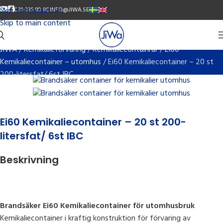
Skip to navigation
YOUTUBE
FACEBOOK
SVENSKA
ENGLISH
031-335 90 80
INFO@JIWA.SE
Skip to main content
JIWA
/
Kemikalieförvaring
/
Kemikaliecontainrar
/
Ei60
Kemikaliecontainer – utomhus
/
Ei60 Kemikaliecontainer – 20 st
200-litersfat/ 6st IBC
Ei60 Kemikaliecontainer – 20 st 200-
litersfat/ 6st IBC
Beskrivning
Brandsäker Ei60 Kemikaliecontainer för utomhusbruk
Kemikaliecontainer i kraftig konstruktion för förvaring av