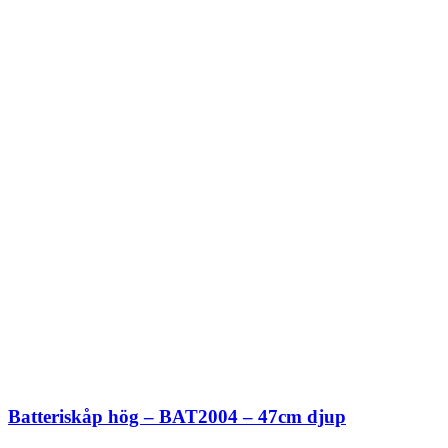
Batteriskåp hög – BAT2004 – 47cm djup