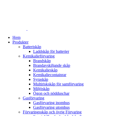
Hem
Produkter
Batteriskåp
Laddskåp för batterier
Kemikalieförvaring
Brandskåp
Brandavskiljande skåp
Kemikalieskåp
Kemikaliecontainrar
Syraskåp
Multiriskskåp för samförvaring
Miljöskåp
Ögon och nödduschar
Gasförvaring
Gasförvaring inomhus
Gasförvaring utomhus
Förvaringsskåp och övrig Förvaring