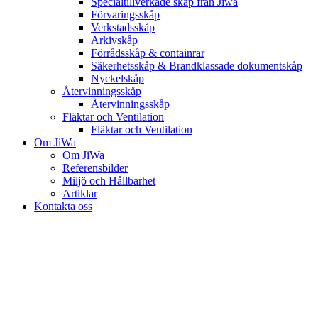
Specialtillverkade skåp från Jiwa
Förvaringsskåp
Verkstadsskåp
Arkivskåp
Förrådsskåp & containrar
Säkerhetsskåp & Brandklassade dokumentskåp
Nyckelskåp
Återvinningsskåp
Återvinningsskåp
Fläktar och Ventilation
Fläktar och Ventilation
Om JiWa
Om JiWa
Referensbilder
Miljö och Hållbarhet
Artiklar
Kontakta oss