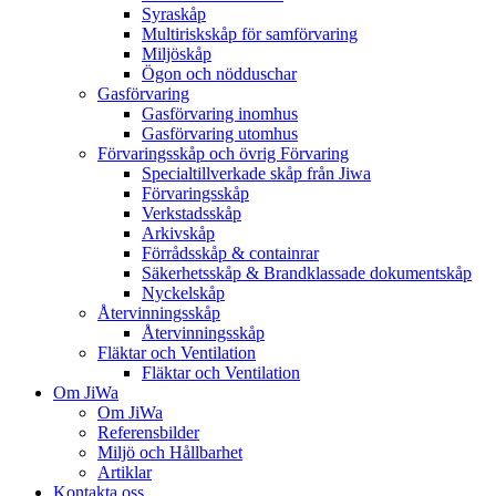
Syraskåp
Multiriskskåp för samförvaring
Miljöskåp
Ögon och nödduschar
Gasförvaring
Gasförvaring inomhus
Gasförvaring utomhus
Förvaringsskåp och övrig Förvaring
Specialtillverkade skåp från Jiwa
Förvaringsskåp
Verkstadsskåp
Arkivskåp
Förrådsskåp & containrar
Säkerhetsskåp & Brandklassade dokumentskåp
Nyckelskåp
Återvinningsskåp
Återvinningsskåp
Fläktar och Ventilation
Fläktar och Ventilation
Om JiWa
Om JiWa
Referensbilder
Miljö och Hållbarhet
Artiklar
Kontakta oss