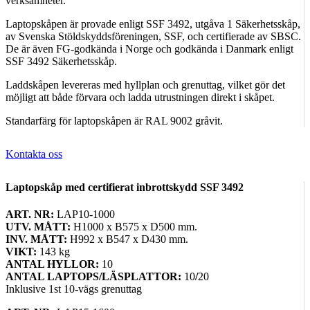
verksamheter.
Laptopskåpen är provade enligt SSF 3492, utgåva 1 Säkerhetsskåp,
av Svenska Stöldskyddsföreningen, SSF, och certifierade av SBSC.
De är även FG-godkända i Norge och godkända i Danmark enligt
SSF 3492 Säkerhetsskåp.
Laddskåpen levereras med hyllplan och grenuttag, vilket gör det
möjligt att både förvara och ladda utrustningen direkt i skåpet.
Standarfärg för laptopskåpen är RAL 9002 gråvit.
Kontakta oss
Laptopskåp med certifierat inbrottskydd SSF 3492
ART. NR:
LAP10-1000
UTV.
MÅTT
:
H1000 x B575 x D500 mm.
INV. MÅTT:
H992 x B547 x D430 mm.
VIKT:
143 kg
ANTAL HYLLOR:
10
ANTAL LAPTOPS/LÄSPLATTOR:
10
/
20
Inklusive 1st 10-vägs grenuttag