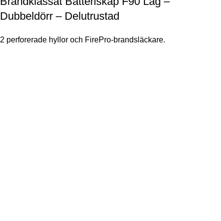
Brandklassat Batteriskåp F90 Låg –
Dubbeldörr – Delutrustad
2 perforerade hyllor och FirePro-brandsläckare.