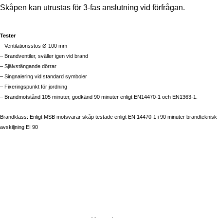
Skåpen kan utrustas för 3-fas anslutning vid förfrågan.
Tester
– Ventilationsstos Ø 100 mm
– Brandventiler, sväller igen vid brand
– Självstängande dörrar
– Singnalering vid standard symboler
– Fixeringspunkt för jordning
– Brandmotstånd 105 minuter, godkänd 90 minuter enligt EN14470-1 och EN1363-1.
Brandklass: Enligt MSB motsvarar skåp testade enligt EN 14470-1 i 90 minuter brandteknisk
avskiljning EI 90