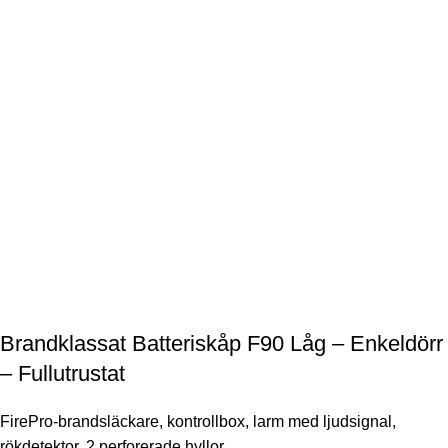
Brandklassat Batteriskåp F90 Låg – Enkeldörr
– Fullutrustat
FirePro-brandsläckare, kontrollbox, larm med ljudsignal,
rökdetektor, 2 perforerade hyllor.