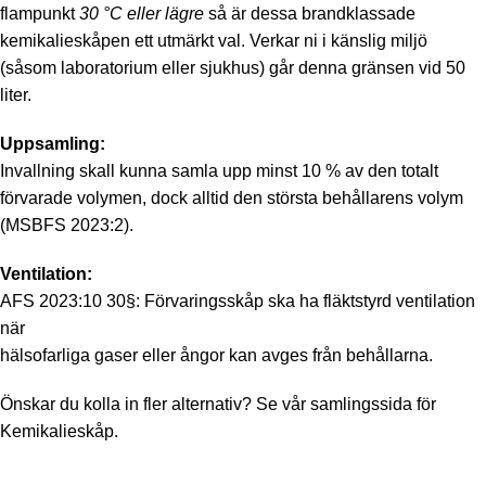
flampunkt
30 °C eller lägre
så är dessa brandklassade
kemikalieskåpen ett utmärkt val. Verkar ni i känslig miljö
(såsom laboratorium eller sjukhus) går denna gränsen vid 50
liter.
Uppsamling:
Invallning skall kunna samla upp minst 10 % av den totalt
förvarade volymen, dock alltid den största behållarens volym
(MSBFS 2023:2).
Ventilation:
AFS 2023:10 30§: Förvaringsskåp ska ha fläktstyrd ventilation
när
hälsofarliga gaser eller ångor kan avges från behållarna.
Önskar du kolla in fler alternativ? Se vår samlingssida för
Kemikalieskåp
.