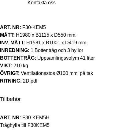
Kontakta oss
ART. NR:
F30-KEM5
MÅTT:
H1980 x B1115 x D550 mm.
INV. MÅTT:
H1581 x B1001 x D419 mm.
INREDNING:
1 Bottentråg och 3 hyllor
BOTTENTRÅG:
Uppsamlingsvolym 41 liter
VIKT:
210 kg
ÖVRIGT:
Ventilationsstos Ø100 mm. på tak
RITNING:
2D.pdf
Tillbehör
ART. NR:
F30-KEM5H
Tråghylla till F30KEM5