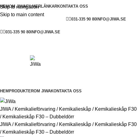
HEM
OM JIWA
FILMER
LÄNKAR
KONTAKTA OSS
Skip to navigation
Skip to main content
YOUTUBE
FACEBOOK
SV
031-335 90 80
INFO@JIWA.SE
YOUTUBE
FACEBOOK
SVENSKA
ENGLISH
031-335 90 80
INFO@JIWA.SE
HEM
PRODUKTER
OM JIWA
KONTAKTA OSS
JIWA
/
Kemikalieförvaring
/
Kemikalieskåp
/
Kemikalieskåp F30
/
Kemikalieskåp F30 – Dubbeldörr
JIWA
/
Kemikalieförvaring
/
Kemikalieskåp
/
Kemikalieskåp F30
/
Kemikalieskåp F30 – Dubbeldörr