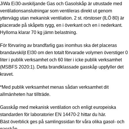
JiWa Ei30-avskiljande Gas och Gasolskåp är utrustade med
ventilationsanslutningar som ventileras direkt ut genom
yttervägg utan mekanisk ventilation. 2 st. rörstoser (ILÖ 80) är
placerade på skåpets rygg, en i överkant och en i nederkant.
Hyllorna klarar 70 kg jämn belastning.
För förvaring av brandfarlig gas inomhus ska det placeras
brandavskiljt EI30 om den totalt förvarade volymen överstiger 0
liter i publik verksamhet och 60 liter i icke publik verksamhet
(MSBFS 2020:1). Detta brandklassade gasskåp uppfyller det
kravet.
*Med publik verksamhet menas sådan verksamhet dit
allmänheten har tillträde.
Gasskåp med mekanisk ventilation och enligt europeiska
standarden för laboratorier EN 14470-2 hittar du här.
Bäst överblick ges på samlingssidan för våra olika gasol- och
gasskåp.