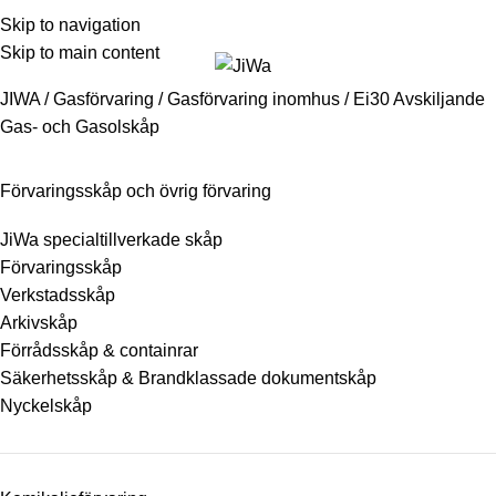
Youtube
Facebook
Svenska
English
Skip to navigation
031-335 90 80
info@jiwa.se
Skip to main content
JIWA
/
Gasförvaring
/
Gasförvaring inomhus
/
Ei30 Avskiljande
Gas- och Gasolskåp
Förvaringsskåp och övrig förvaring
JiWa specialtillverkade skåp
Förvaringsskåp
Verkstadsskåp
Arkivskåp
Förrådsskåp & containrar
Säkerhetsskåp & Brandklassade dokumentskåp
Nyckelskåp