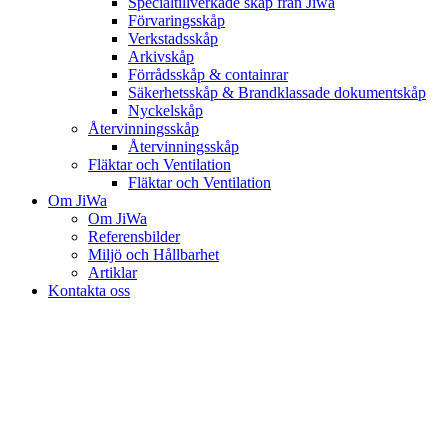
Specialtillverkade skåp från Jiwa
Förvaringsskåp
Verkstadsskåp
Arkivskåp
Förrådsskåp & containrar
Säkerhetsskåp & Brandklassade dokumentskåp
Nyckelskåp
Återvinningsskåp
Återvinningsskåp
Fläktar och Ventilation
Fläktar och Ventilation
Om JiWa
Om JiWa
Referensbilder
Miljö och Hållbarhet
Artiklar
Kontakta oss