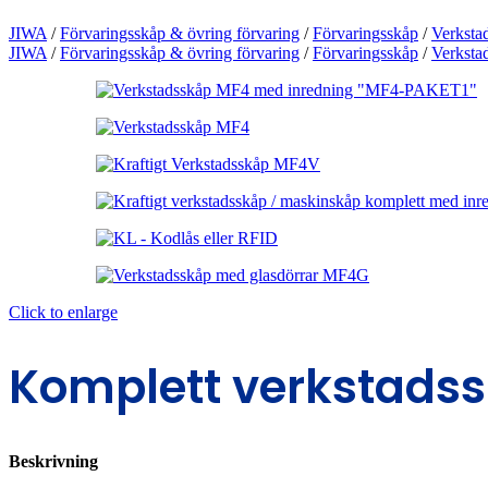
JIWA
/
Förvaringsskåp & övring förvaring
/
Förvaringsskåp
/
Verksta
JIWA
/
Förvaringsskåp & övring förvaring
/
Förvaringsskåp
/
Verksta
Click to enlarge
Komplett verkstadss
Beskrivning