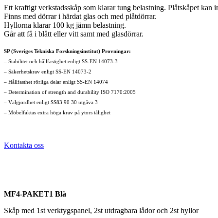
Ett kraftigt verkstadsskåp som klarar tung belastning. Plåtskåpet kan 
Finns med dörrar i härdat glas och med plåtdörrar.
Hyllorna klarar 100 kg jämn belastning.
Går att få i blått eller vitt samt med glasdörrar.
SP (Sveriges Tekniska Forskningsinstitut) Provningar:
– Stabilitet och hållfastighet enligt SS-EN 14073-3
– Säkerhetskrav enligt SS-EN 14073-2
– Hållfasthet rörliga delar enligt SS-EN 14074
– Determination of strength and durability ISO 7170:2005
– Välgjordhet enligt SS83 90 30 utgåva 3
– Möbelfaktas extra höga krav på ytors tålighet
Kontakta oss
MF4-PAKET1 Blå
Skåp med 1st verktygspanel, 2st utdragbara lådor och 2st hyllor