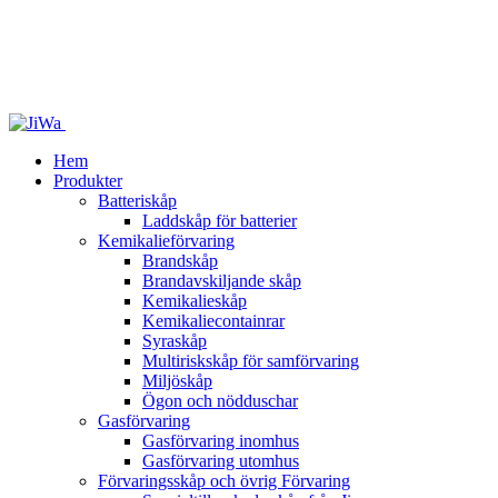
Hem
Produkter
Batteriskåp
Laddskåp för batterier
Kemikalieförvaring
Brandskåp
Brandavskiljande skåp
Kemikalieskåp
Kemikaliecontainrar
Syraskåp
Multiriskskåp för samförvaring
Miljöskåp
Ögon och nödduschar
Gasförvaring
Gasförvaring inomhus
Gasförvaring utomhus
Förvaringsskåp och övrig Förvaring