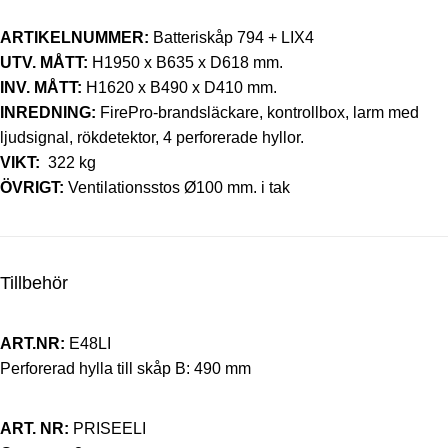
ARTIKELNUMMER:
Batteriskåp 794 + LIX4
UTV. MÅTT:
H1950 x B635 x D618 mm.
INV. MÅTT:
H1620 x B490 x D410 mm.
INREDNING:
FirePro-brandsläckare, kontrollbox, larm med
ljudsignal, rökdetektor, 4 perforerade hyllor.
VIKT:
322 kg
ÖVRIGT:
Ventilationsstos Ø100 mm. i tak
Tillbehör
ART.NR:
E48LI
Perforerad hylla till skåp B: 490 mm
ART. NR:
PRISEELI