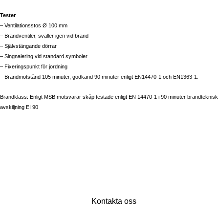
Tester
– Ventilationsstos Ø 100 mm
– Brandventiler, sväller igen vid brand
– Självstängande dörrar
– Singnalering vid standard symboler
– Fixeringspunkt för jordning
– Brandmotstånd 105 minuter, godkänd 90 minuter enligt EN14470-1 och EN1363-1.
Brandklass: Enligt MSB motsvarar skåp testade enligt EN 14470-1 i 90 minuter brandteknisk
avskiljning EI 90
Kontakta oss