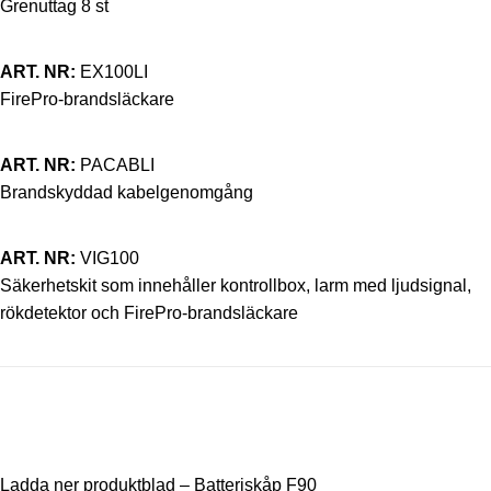
Grenuttag 8 st
ART. NR:
EX100LI
FirePro-brandsläckare
ART. NR:
PACABLI
Brandskyddad kabelgenomgång
ART. NR:
VIG100
Säkerhetskit som innehåller kontrollbox, larm med ljudsignal,
rökdetektor och FirePro-brandsläckare
Ladda ner produktblad – Batteriskåp F90