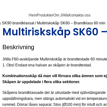
Hem
Produkter
Om JiWa
Kontakta oss
& SK90 brandklassat
/
Multiriskskåp SK60 – Brandklass 60 min
Multiriskskåp SK60 
Beskrivning
JiWa F60-avskiljande Multiriskskåp är brandtestade 60 minute
1. Obs! Endast ena halvan av skåpen är brandtestad.
Kombinationsskåp då man vill förvara olika ämnen som ej
Skåpen är uppdelade i flera olika sektioner.
Skåpens brandklassade del är utrustade med självstängande 
uppställningsbara, men stängs automatiskt vid en temperaturs
rummet. Dörrar låses separat. Stos (Ø100 mm) för inluft och anslu