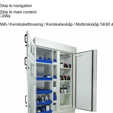
em
Skip to navigation
Om JiWa
Filmer
Länkar
Kontakta oss
Skip to main content
IWA
/
Kemikalieförvaring
/
Kemikalieskåp
/
Multiriskskåp SK60 