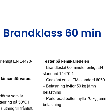
Youtube
Facebook
S
031-335 90 80
info@jiwa.se
– Brandklass 60 min
r enligt EN 14470-
Tester på kemikaliedelen
– Brandtestat 60 minuter enligt EN-
standard 14470-1
 får samförvaras.
– Godkänt enligt FM-standard 6050
– Belastning hyllor 50 kg jämn
belastning
dörrar som är
– Perforerad botten hylla 70 kg jämn
tegring på 50°C i
belastning
tning till frånluft.