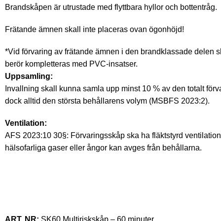
Brandskåpen är utrustade med flyttbara hyllor och bottentråg.
Frätande ämnen skall inte placeras ovan ögonhöjd!
*Vid förvaring av frätande ämnen i den brandklassade delen 
berör kompletteras med PVC-insatser.
Uppsamling:
Invallning skall kunna samla upp minst 10 % av den totalt för
dock alltid den största behållarens volym (MSBFS 2023:2).
Ventilation:
AFS 2023:10 30§: Förvaringsskåp ska ha fläktstyrd ventilation
hälsofarliga gaser eller ångor kan avges från behållarna.
ART. NR:
SK60 Multiriskskåp – 60 minuter