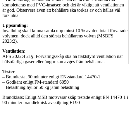
kompletteras med PVC-insatser, och det är viktigt att ventilationen
är god. Observera även att behållare ska torkas av och hållas väl
förslutna.
Uppsamling:
Invallning skall kunna samla upp minst 10 % av den totalt förvarade
volymen, dock alltid den största behållarens volym (MSBFS
2023:2).
Ventilation:
AFS 2022:4 21§: Förvaringsskåp ska ha fläktstyrd ventilation när
hälsofarliga gaser eller ångor kan avges från behållarna.
Tester
– Brandtestat 90 minuter enligt EN-standard 14470-1
– Godkänt enligt FM-standard 6050
– Belastning hyllor 50 kg jämn belastning
Brandklass: Enligt MSB motsvarar skåp testade enligt EN 14470-1 i
90 minuter brandteknisk avskiljning EI 90