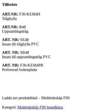
Tillbehör
ART.NR:
F30-KEM4H
Tråghylla
ART.NR:
B48
Uppsamlingstråg
ART. NR:
SE48
Insats till tråghylla PVC
ART. NR:
SB48
Insats till uppsamlingstråg PVC
ART. NR:
F30-KEM4PB
Perforerad bottenplatta
Ladda ner produktblad – Multiriskskåp F90
Kategori:
Multiriskskåp F90 brandklass