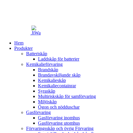
Hem
Produkter
Batteriskåp
Laddskåp för batterier
Kemikalieförvaring
Brandskåp
Brandavskiljande skåp
Kemikalieskåp
Kemikaliecontainrar
Syraskåp
Multiriskskåp för samförvaring
Miljöskåp
Ögon och nödduschar
Gasförvaring
Gasförvaring inomhus
Gasförvaring utomhus
Förvaringsskåp och övrig Förvaring