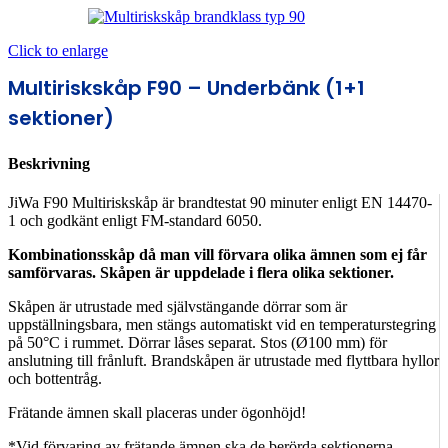
Click to enlarge
Multiriskskåp F90 – Underbänk (1+1
sektioner)
Beskrivning
JiWa F90 Multiriskskåp är brandtestat 90 minuter enligt EN 14470-
1 och godkänt enligt FM-standard 6050.
Kombinationsskåp då man vill förvara olika ämnen som ej får
samförvaras. Skåpen är uppdelade i flera olika sektioner.
Skåpen är utrustade med självstängande dörrar som är
uppställningsbara, men stängs automatiskt vid en temperaturstegring
på 50°C i rummet. Dörrar låses separat. Stos (Ø100 mm) för
anslutning till frånluft. Brandskåpen är utrustade med flyttbara hyllor
och bottentråg.
Frätande ämnen skall placeras under ögonhöjd!
*Vid förvaring av frätande ämnen ska de berörda sektionerna