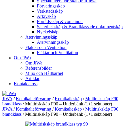
Specialtillverkade skåp från Jiwa
Förvaringsskåp
Verkstadsskåp
Arkivskåp
Förrådsskåp & containrar
Säkerhetsskåp & Brandklassade dokumentskåp
Nyckelskåp
Återvinningsskåp
Återvinningsskåp
Fläktar och Ventilation
Fläktar och Ventilation
Om JiWa
Om JiWa
Referensbilder
Miljö och Hållbarhet
Artiklar
Kontakta oss
JIWA
/
Kemikalieförvaring
/
Kemikalieskåp
/
Multiriskskåp F90
brandklass
/
Multiriskskåp F90 – Underbänk (1+1 sektioner)
JIWA
/
Kemikalieförvaring
/
Kemikalieskåp
/
Multiriskskåp F90
brandklass
/
Multiriskskåp F90 – Underbänk (1+1 sektioner)