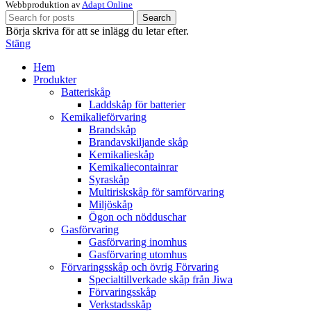
Webbproduktion av
Adapt Online
Search
Börja skriva för att se inlägg du letar efter.
Stäng
Hem
Produkter
Batteriskåp
Laddskåp för batterier
Kemikalieförvaring
Brandskåp
Brandavskiljande skåp
Kemikalieskåp
Kemikaliecontainrar
Syraskåp
Multiriskskåp för samförvaring
Miljöskåp
Ögon och nödduschar
Gasförvaring
Gasförvaring inomhus
Gasförvaring utomhus
Förvaringsskåp och övrig Förvaring
Specialtillverkade skåp från Jiwa
Förvaringsskåp
Verkstadsskåp