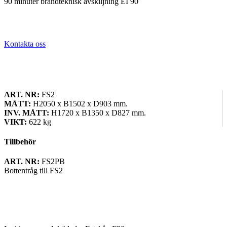
90 minuter brandteknisk avskiljning EI 90
Kontakta oss
ART. NR:
FS2
MÅTT:
H2050 x B1502 x D903 mm.
INV. MÅTT:
H1720 x B1350 x D827 mm.
VIKT:
622 kg
Tillbehör
ART. NR:
FS2PB
Bottentråg till FS2