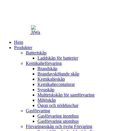
Hem
Produkter
Batteriskåp
Laddskåp för batterier
Kemikalieförvaring
Brandskåp
Brandavskiljande skåp
Kemikalieskåp
Kemikaliecontainrar
Syraskåp
Multiriskskåp för samförvaring
Miljöskåp
Ögon och nödduschar
Gasförvaring
Gasförvaring inomhus
Gasförvaring utomhus
Förvaringsskåp och övrig Förvaring