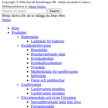
Copyright © JiWa Jinvall Inredningar AB - Sidan använder Cookies -
Webbproduktion av
Adapt Online
Search
Börja skriva för att se inlägg du letar efter.
Stäng
Hem
Produkter
Batteriskåp
Laddskåp för batterier
Kemikalieförvaring
Brandskåp
Brandavskiljande skåp
Kemikalieskåp
Kemikaliecontainrar
Syraskåp
Multiriskskåp för samförvaring
Miljöskåp
Ögon och nödduschar
Gasförvaring
Gasförvaring inomhus
Gasförvaring utomhus
Förvaringsskåp och övrig Förvaring
Specialtillverkade skåp från Jiwa
Förvaringsskåp