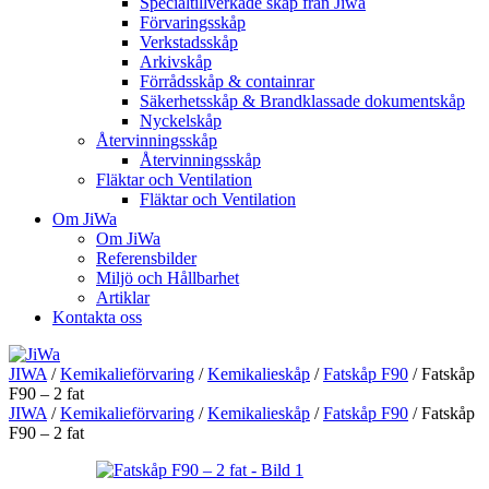
Specialtillverkade skåp från Jiwa
Förvaringsskåp
Verkstadsskåp
Arkivskåp
Förrådsskåp & containrar
Säkerhetsskåp & Brandklassade dokumentskåp
Nyckelskåp
Återvinningsskåp
Återvinningsskåp
Fläktar och Ventilation
Fläktar och Ventilation
Om JiWa
Om JiWa
Referensbilder
Miljö och Hållbarhet
Artiklar
Kontakta oss
JIWA
/
Kemikalieförvaring
/
Kemikalieskåp
/
Fatskåp F90
/
Fatskåp
F90 – 2 fat
JIWA
/
Kemikalieförvaring
/
Kemikalieskåp
/
Fatskåp F90
/
Fatskåp
F90 – 2 fat