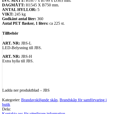
INV. MÅTT:
H1677 x B799 x D503 mm.
DAGMÅTT:
H1545 X B750 mm.
ANTAL HYLLOR:
5
VIKT:
245 kg
Godkänt antal liter:
360
Antal PET flaskor, 1 liters:
ca 225 st.
Tillbehör
ART. NR:
JBS-L
LED-Belysning till JBS.
ART. NR:
JBS-H
Extra hylla till JBS.
Ladda ner produktblad – JBS
Kategorier:
Brandavskiljande skåp
,
Brandskåp för samförvaring i
butik
Dela:
Kontakta oss för ytterligare information