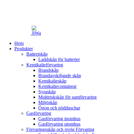
Hem
Produkter
Batteriskåp
Laddskåp för batterier
Kemikalieförvaring
Brandskåp
Brandavskiljande skåp
Kemikalieskåp
Kemikaliecontainrar
Syraskåp
Multiriskskåp för samförvaring
Miljöskåp
Ögon och nödduschar
Gasförvaring
Gasförvaring inomhus
Gasförvaring utomhus
Förvaringsskåp och övrig Förvaring