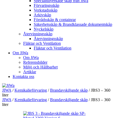
Specialtillverkade skåp från Jiwa
Förvaringsskåp
Verkstadsskåp
Arkivskåp
Förrådsskåp & containrar
Säkerhetsskåp & Brandklassade dokumentskåp
Nyckelskåp
Återvinningsskåp
Återvinningsskåp
Fläktar och Ventilation
Fläktar och Ventilation
Om JiWa
Om JiWa
Referensbilder
Miljö och Hållbarhet
Artiklar
Kontakta oss
JIWA
/
Kemikalieförvaring
/
Brandavskiljande skåp
/
JBS3 – 360
liter
JIWA
/
Kemikalieförvaring
/
Brandavskiljande skåp
/
JBS3 – 360
liter