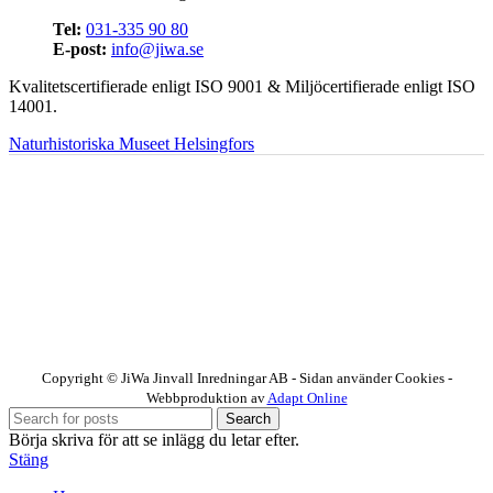
Tel:
031-335 90 80
E-post:
info@jiwa.se
Kvalitetscertifierade enligt ISO 9001 & Miljöcertifierade enligt ISO
14001.
Naturhistoriska Museet Helsingfors
Copyright © JiWa Jinvall Inredningar AB - Sidan använder Cookies -
Webbproduktion av
Adapt Online
Search
Börja skriva för att se inlägg du letar efter.
Stäng