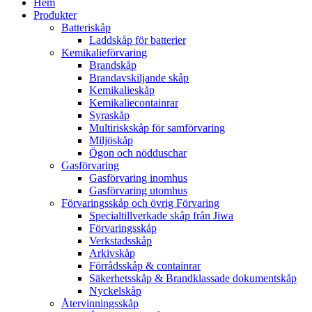
Hem
Produkter
Batteriskåp
Laddskåp för batterier
Kemikalieförvaring
Brandskåp
Brandavskiljande skåp
Kemikalieskåp
Kemikaliecontainrar
Syraskåp
Multiriskskåp för samförvaring
Miljöskåp
Ögon och nödduschar
Gasförvaring
Gasförvaring inomhus
Gasförvaring utomhus
Förvaringsskåp och övrig Förvaring
Specialtillverkade skåp från Jiwa
Förvaringsskåp
Verkstadsskåp
Arkivskåp
Förrådsskåp & containrar
Säkerhetsskåp & Brandklassade dokumentskåp
Nyckelskåp
Återvinningsskåp