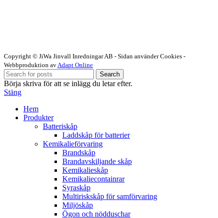
Copyright © JiWa Jinvall Inredningar AB - Sidan använder Cookies -
Webbproduktion av
Adapt Online
Search
Börja skriva för att se inlägg du letar efter.
Stäng
Hem
Produkter
Batteriskåp
Laddskåp för batterier
Kemikalieförvaring
Brandskåp
Brandavskiljande skåp
Kemikalieskåp
Kemikaliecontainrar
Syraskåp
Multiriskskåp för samförvaring
Miljöskåp
Ögon och nödduschar