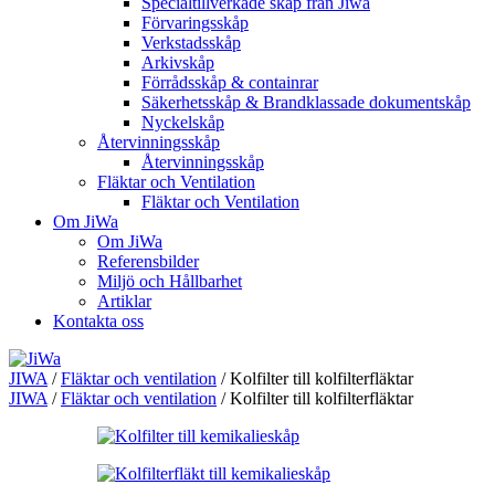
Specialtillverkade skåp från Jiwa
Förvaringsskåp
Verkstadsskåp
Arkivskåp
Förrådsskåp & containrar
Säkerhetsskåp & Brandklassade dokumentskåp
Nyckelskåp
Återvinningsskåp
Återvinningsskåp
Fläktar och Ventilation
Fläktar och Ventilation
Om JiWa
Om JiWa
Referensbilder
Miljö och Hållbarhet
Artiklar
Kontakta oss
JIWA
/
Fläktar och ventilation
/
Kolfilter till kolfilterfläktar
JIWA
/
Fläktar och ventilation
/
Kolfilter till kolfilterfläktar