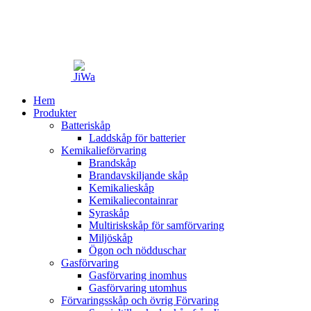
Hem
Produkter
Batteriskåp
Laddskåp för batterier
Kemikalieförvaring
Brandskåp
Brandavskiljande skåp
Kemikalieskåp
Kemikaliecontainrar
Syraskåp
Multiriskskåp för samförvaring
Miljöskåp
Ögon och nödduschar
Gasförvaring
Gasförvaring inomhus
Gasförvaring utomhus
Förvaringsskåp och övrig Förvaring